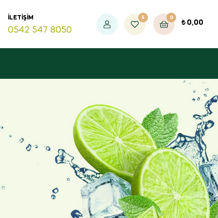
5
0
İLETIŞIM
₺
0,00
0542 547 8050