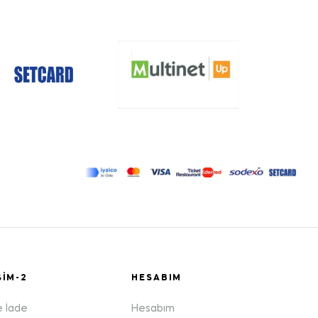
ŞIM-2
HESABIM
e İade
Hesabım