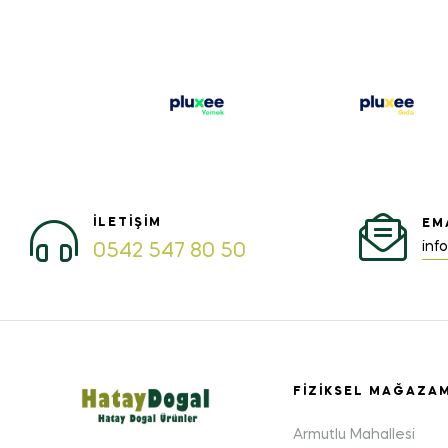
İLETIŞIM
EM
inf
0542 547 80 50
FIZIKSEL MAĞAZA
Armutlu Mahallesi