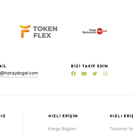
AIL
BIZI TAKIP EDIN
o@hataydogal.com
MIZ
HIZLI ERIŞIM
HIZLI ERI
Kargo Bilgileri
Teslimat V