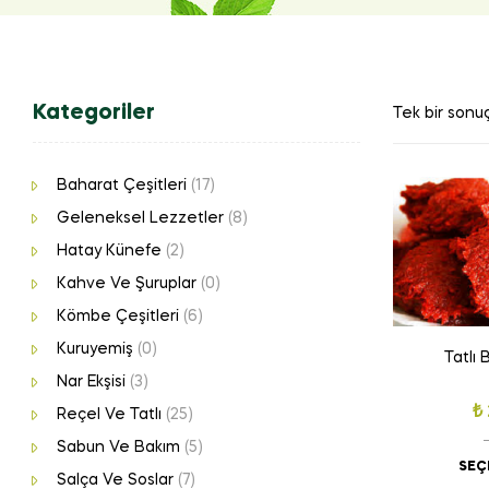
Kategoriler
Tek bir sonuç
Baharat Çeşitleri
(17)
Geleneksel Lezzetler
(8)
Hatay Künefe
(2)
Kahve Ve Şuruplar
(0)
Kömbe Çeşitleri
(6)
Kuruyemiş
(0)
Tatlı 
Nar Ekşisi
(3)
₺
Reçel Ve Tatlı
(25)
Sabun Ve Bakım
(5)
SEÇ
Salça Ve Soslar
(7)