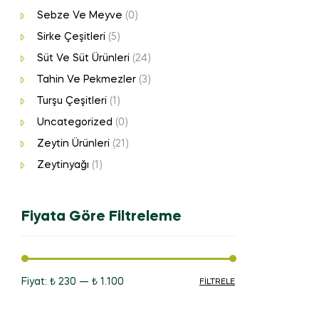
Sebze Ve Meyve
(0)
Sirke Çeşitleri
(5)
Süt Ve Süt Ürünleri
(24)
Tahin Ve Pekmezler
(3)
Turşu Çeşitleri
(1)
Uncategorized
(0)
Zeytin Ürünleri
(21)
Zeytinyağı
(1)
Fiyata Göre Filtreleme
Fiyat:
₺ 230
—
₺ 1.100
FILTRELE