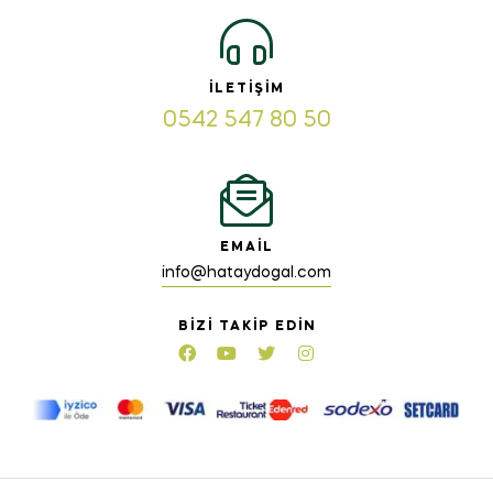
İLETIŞIM
0542 547 80 50
EMAIL
info@hataydogal.com
BIZI TAKIP EDIN