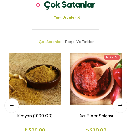
Çok Satanlar
Tüm Ürünler
Çok Satanlar
Reçel Ve Tatlılar
İNDIRIM!
Kimyon (1000 GR)
Acı Biber Salçası
₺
500,00
₺
230,00