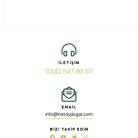
İLETIŞIM
0542 547 80 50
EMAIL
info@hataydogal.com
BIZI TAKIP EDIN