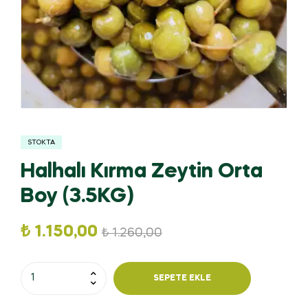
STOKTA
Halhalı Kırma Zeytin Orta
Boy (3.5KG)
₺
1.150,00
₺
1.260,00
SEPETE EKLE