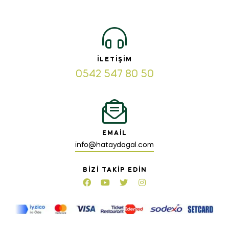
İLETIŞIM
0542 547 80 50
EMAIL
info@hataydogal.com
BIZI TAKIP EDIN