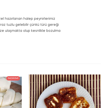
zel hazırlanan halep peynirlerimiz
raz tuzlu gelebilir çünkü türü gereği
nize ulaşmakta olup kesnlikle bozulma
İNDIRIM!