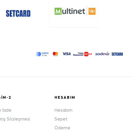
ŞIM-2
HESABIM
e İade
Hesabım
atış Sözleşmesi
Sepet
Ödeme