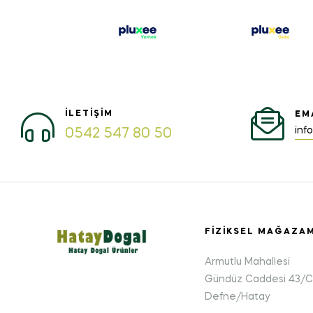
İLETIŞIM
EM
inf
0542 547 80 50
FIZIKSEL MAĞAZA
Armutlu Mahallesi
Gündüz Caddesi 43/C
Defne/Hatay