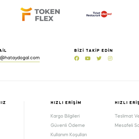
AIL
BIZI TAKIP EDIN
o@hataydogal.com
MIZ
HIZLI ERIŞIM
HIZLI ERI
Kargo Bilgileri
Teslimat V
Güvenli Ödeme
Mesafeli S
Kullanım Koşulları