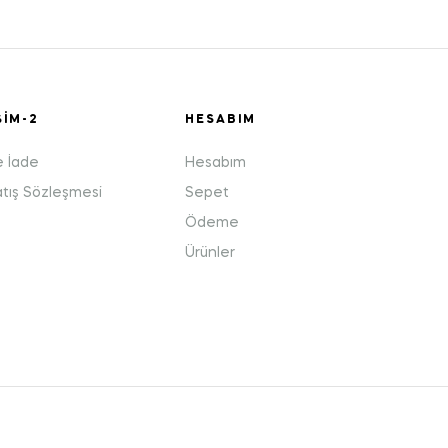
ŞIM-2
HESABIM
e İade
Hesabım
atış Sözleşmesi
Sepet
Ödeme
Ürünler