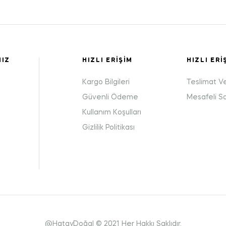
MIZ
HIZLI ERIŞIM
HIZLI ERI
Kargo Bilgileri
Teslimat V
Güvenli Ödeme
Mesafeli S
Kullanım Koşulları
:
Gizlilik Politikası
@HatayDoğal © 2021 Her Hakkı Saklıdır.