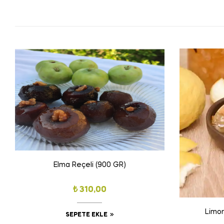
Elma Reçeli (900 GR)
₺
310,00
Limon
SEPETE EKLE