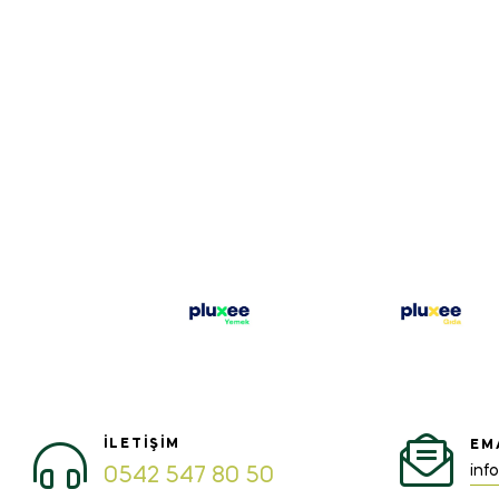
İLETIŞIM
EM
inf
0542 547 80 50