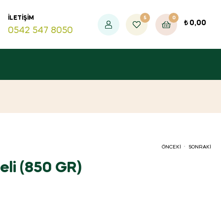
5
0
İLETIŞIM
₺
0,00
0542 547 8050
.
ÖNCEKI
SONRAKI
eli (850 GR)
₺
360,00
₺
360,00