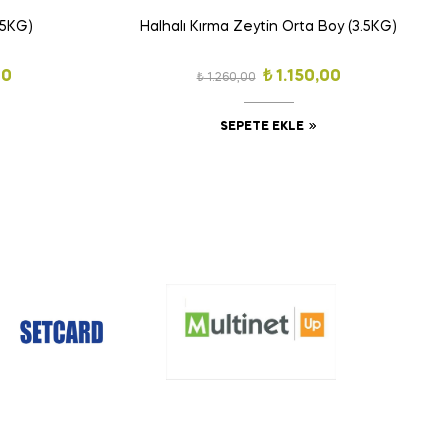
3.5KG)
Halhalı Kırma Zeytin Orta Boy (3.5KG)
00
₺
1.150,00
₺
1.260,00
SEPETE EKLE