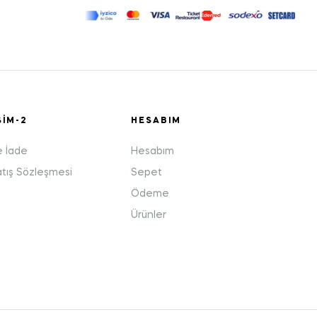
ŞIM-2
HESABIM
e İade
Hesabım
atış Sözleşmesi
Sepet
Ödeme
Ürünler