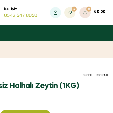
5
0
İLETIŞIM
₺
0,00
0542 547 8050
.
ÖNCEKI
SONRAKI
iz Halhalı Zeytin (1KG)
₺
₺
700,00
825,00
₺
₺
875,00
720,00