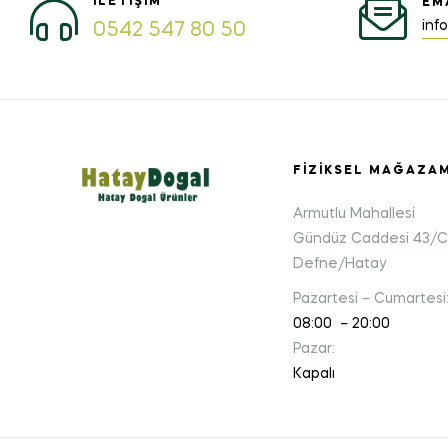
İLETIŞIM
EM
inf
0542 547 80 50
FIZIKSEL MAĞAZA
Armutlu Mahallesi
Gündüz Caddesi 43/C
Defne/Hatay
Pazartesi – Cumartesi
08:00 – 20:00
Pazar:
Kapalı