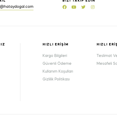
AIL
BIZI TAKIP EDIN
o@hataydogal.com
MIZ
HIZLI ERIŞIM
HIZLI ERI
Kargo Bilgileri
Teslimat V
Güvenli Ödeme
Mesafeli S
Kullanım Koşulları
:
Gizlilik Politikası