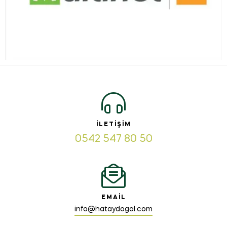
İLETIŞIM
0542 547 80 50
EMAIL
info@hataydogal.com