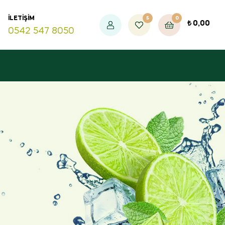
5
0
İLETIŞIM
₺
0,00
0542 547 8050