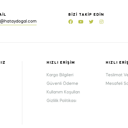
AIL
BIZI TAKIP EDIN
o@hataydogal.com
MIZ
HIZLI ERIŞIM
HIZLI ERI
Kargo Bilgileri
Teslimat V
Güvenli Ödeme
Mesafeli S
Kullanım Koşulları
:
Gizlilik Politikası