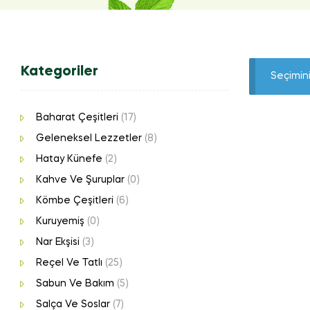
Kategoriler
Seçimin
Baharat Çeşitleri
(17)
Geleneksel Lezzetler
(8)
Hatay Künefe
(2)
Kahve Ve Şuruplar
(0)
Kömbe Çeşitleri
(6)
Kuruyemiş
(0)
Nar Ekşisi
(3)
Reçel Ve Tatlı
(25)
Sabun Ve Bakım
(5)
Salça Ve Soslar
(7)