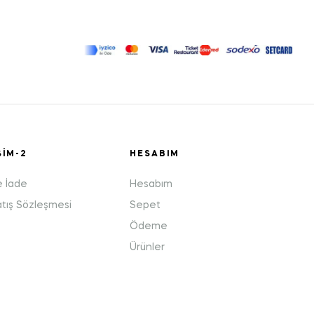
ŞIM-2
HESABIM
e İade
Hesabım
atış Sözleşmesi
Sepet
Ödeme
Ürünler