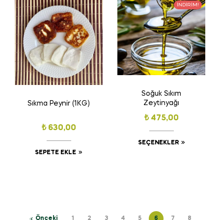
İNDIRIM!
Soğuk Sıkım
Zeytinyağı
Sıkma Peynir (1KG)
₺
475,00
₺
630,00
SEÇENEKLER
SEPETE EKLE
Önceki
1
2
3
4
5
6
7
8