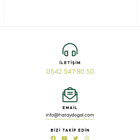
İLETIŞIM
0542 547 80 50
EMAIL
info@hataydogal.com
BIZI TAKIP EDIN