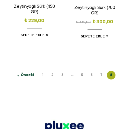
Zeytinyağlı Sürk (450
Zeytinyağlı Sürk (700
GR)
GR)
₺
229,00
₺
300,00
₺
335,00
SEPETE EKLE
SEPETE EKLE
Önceki
1
2
3
…
5
6
7
8