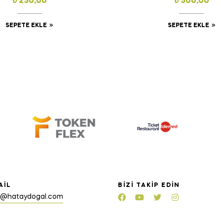
₺
250,00
₺
500,00
SEPETE EKLE
SEPETE EKLE
AIL
BIZI TAKIP EDIN
o@hataydogal.com