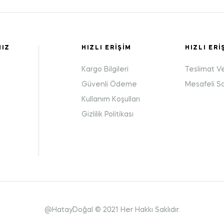
MIZ
HIZLI ERIŞIM
HIZLI ERI
Kargo Bilgileri
Teslimat V
Güvenli Ödeme
Mesafeli S
Kullanım Koşulları
:
Gizlilik Politikası
@HatayDoğal © 2021 Her Hakkı Saklıdır.