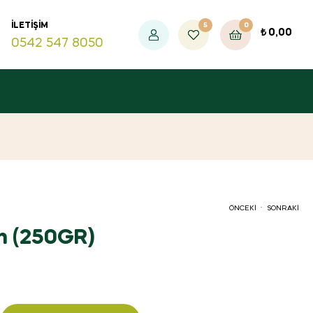
5
0
İLETIŞIM
₺
0,00
0542 547 8050
.
ÖNCEKI
SONRAKI
ın (250GR)
₺
109,00
₺
169,00