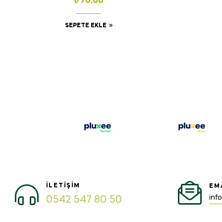
₺
70,00
SEPETE EKLE
İLETIŞIM
EM
inf
0542 547 80 50