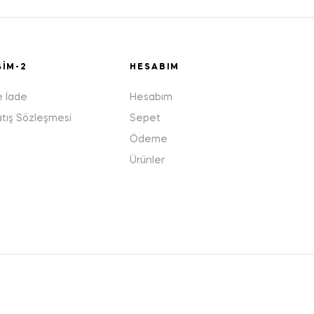
ŞIM-2
HESABIM
e İade
Hesabım
atış Sözleşmesi
Sepet
Ödeme
Ürünler