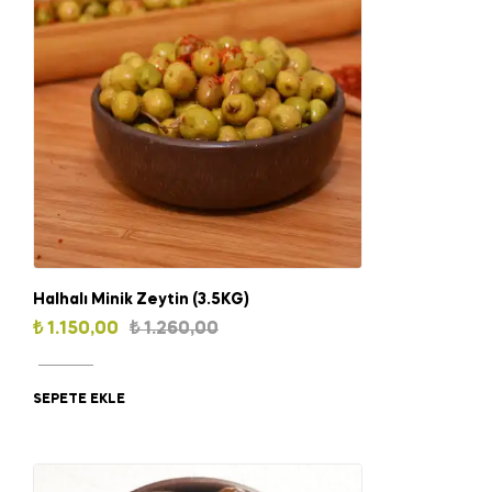
Halhalı Minik Zeytin (3.5KG)
₺
1.150,00
₺
1.260,00
SEPETE EKLE