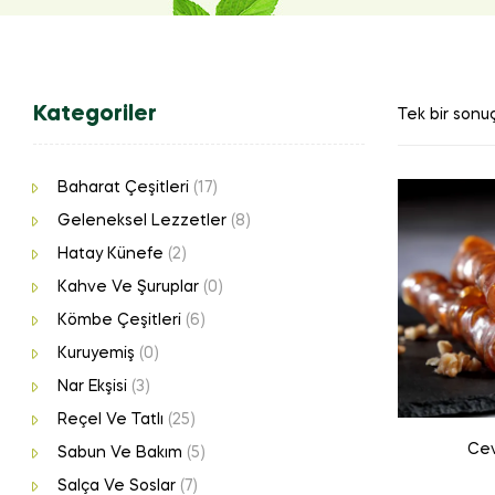
Kategoriler
Tek bir sonuç
Baharat Çeşitleri
(17)
Geleneksel Lezzetler
(8)
Hatay Künefe
(2)
Kahve Ve Şuruplar
(0)
Kömbe Çeşitleri
(6)
Kuruyemiş
(0)
Nar Ekşisi
(3)
Reçel Ve Tatlı
(25)
Cev
Sabun Ve Bakım
(5)
Salça Ve Soslar
(7)