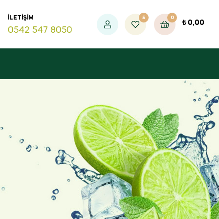
5
0
İLETIŞIM
₺
0,00
0542 547 8050