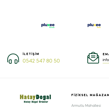
İLETIŞIM
EM
inf
0542 547 80 50
FIZIKSEL MAĞAZA
Armutlu Mahallesi