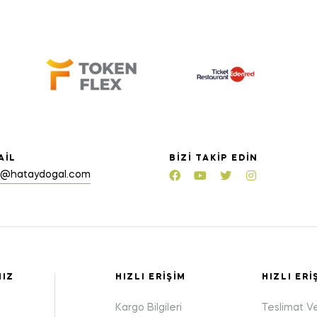
AIL
BIZI TAKIP EDIN
o@hataydogal.com
MIZ
HIZLI ERIŞIM
HIZLI ERI
Kargo Bilgileri
Teslimat V