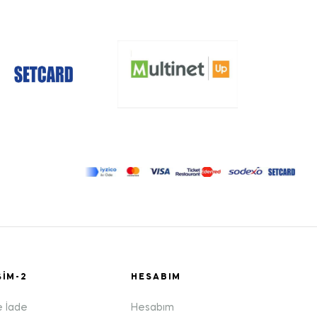
ŞIM-2
HESABIM
e İade
Hesabım