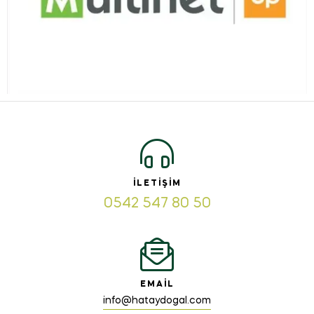
İLETIŞIM
0542 547 80 50
EMAIL
info@hataydogal.com