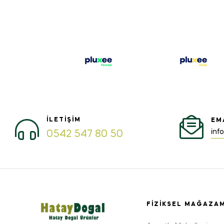
İLETIŞIM
EM
inf
0542 547 80 50
FIZIKSEL MAĞAZA