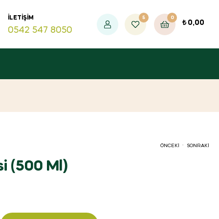
5
0
İLETIŞIM
₺
0,00
0542 547 8050
.
ÖNCEKI
SONRAKI
si (500 Ml)
₺
220,00
₺
220,00