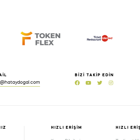
AIL
BIZI TAKIP EDIN
o@hataydogal.com
MIZ
HIZLI ERIŞIM
HIZLI ERI