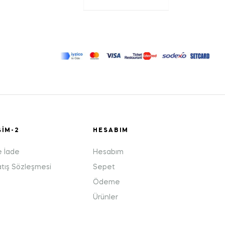
ŞIM-2
HESABIM
e İade
Hesabım
atış Sözleşmesi
Sepet
Ödeme
Ürünler