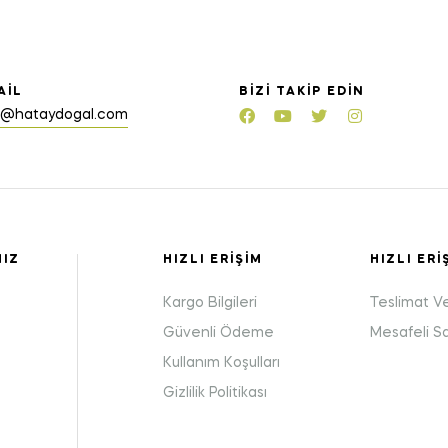
AIL
BIZI TAKIP EDIN
o@hataydogal.com
MIZ
HIZLI ERIŞIM
HIZLI ERI
Kargo Bilgileri
Teslimat V
Güvenli Ödeme
Mesafeli S
Kullanım Koşulları
:
Gizlilik Politikası