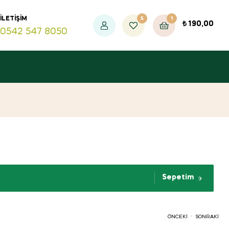
5
1
İLETIŞIM
₺
190,00
0542 547 8050
Sepetim
.
ÖNCEKI
SONRAKI