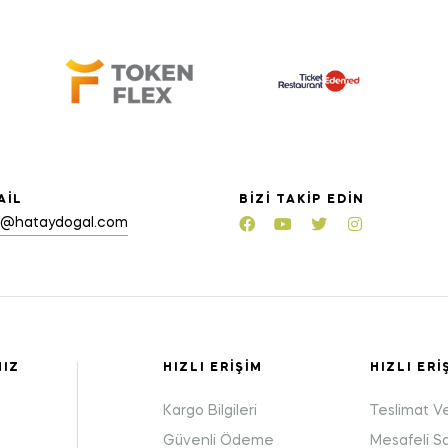
AIL
BIZI TAKIP EDIN
o@hataydogal.com
MIZ
HIZLI ERIŞIM
HIZLI ERI
Kargo Bilgileri
Teslimat V
Güvenli Ödeme
Mesafeli S