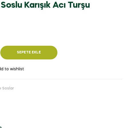
oslu Karışık Acı Turşu
₺
230,00
₺
130,00
SEPETE EKLE
d to wishlist
e Soslar