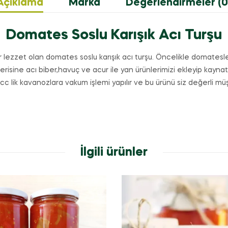
Açıklama
Marka
Değerlendirmeler (0
Domates Soslu Karışık Acı Turşu
ezzet olan domates soslu karışık acı turşu. Öncelikle domatesler
çerisine acı biber,havuç ve acur ile yan ürünlerimizi ekleyip kay
 lik kavanozlara vakum işlemi yapılır ve bu ürünü siz değerli müşt
İlgili ürünler