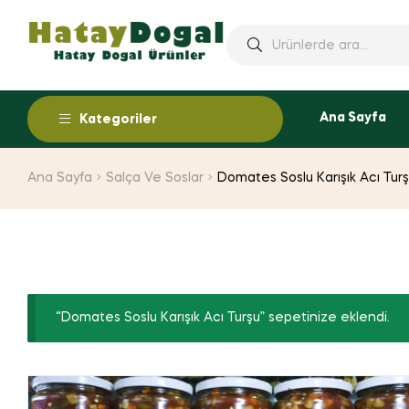
Ana Sayfa
Kategoriler
Ana Sayfa
Salça Ve Soslar
Domates Soslu Karışık Acı Tur
“Domates Soslu Karışık Acı Turşu” sepetinize eklendi.