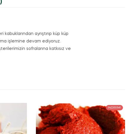
)
i kabuklarından ayrıştırıp küp küp
natma işlemine devam ediyoruz.
erilerimizin sofralarına katkısız ve
İNDIRIM!