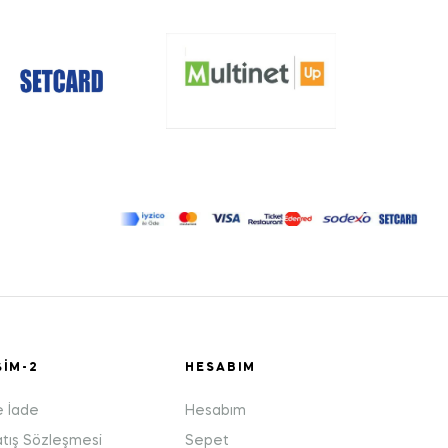
ŞIM-2
HESABIM
e İade
Hesabım
atış Sözleşmesi
Sepet