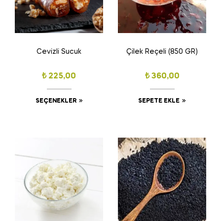
Cevizli Sucuk
Çilek Reçeli (850 GR)
₺
225,00
₺
360,00
SEÇENEKLER
SEPETE EKLE