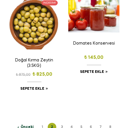
İNDIRIM!
Domates Konservesi
₺
145,00
Doğal Kırma Zeytin
(3.5KG)
SEPETE EKLE
₺
825,00
₺
875,00
SEPETE EKLE
Önceki
1
2
3
4
5
6
7
8