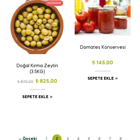
İNDIRIM!
Domates Konservesi
₺
145,00
Doğal Kırma Zeytin
(3.5KG)
SEPETE EKLE
₺
825,00
₺
875,00
SEPETE EKLE
Önceki
1
2
3
4
5
6
7
8