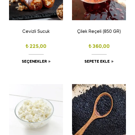
Cevizli Sucuk
Çilek Reçeli (850 GR)
₺
225,00
₺
360,00
SEÇENEKLER
SEPETE EKLE